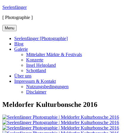
Skip
Seelenfänger
to
[ Photographie ]
content
Menu
Seelenfänger [Photographie]
Blog
Galerie
Mittelalter Märkte & Festivals
Konzerte
Insel Helgoland
Schottland
Über uns
Impressum & Kontakt
Nutzungsbedingungen
Disclaimer
Meldorfer Kulturbonsche 2016