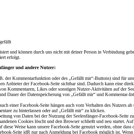
efällt
iert und können durch uns nicht mit deiner Person in Verbindung gebr
rt erfolgt.
nfänger und andere Nutzer:
B. der Kommentarfunktion oder des „Gefällt mir“-Buttons) sind für un
en Anbieter der Facebook-Seite sichtbar sind. Dadurch kann eine di
t von Kommentaren, Likes oder sonstigen Nutzer-Aktivitäten auf der Se
g und Dauer der Datenspeicherung von „Gefällt mir“ und Kommentar-In
ch einer Facebook-Seite hängen auch vom Verhalten des Nutzers ab 
are zu hinterlassen oder auf „Gefällt mir“ zu klicken.
beitung von Daten bei der Nutzung der Seelenfänger-Facebook-Seite zu
handenen Cookies löscht und den Browser schließt und neu startet. Auf
 Auf diese Weise kann unsere Facebook-Seite genutzt werden, ohne dass
cebook-Seite idR nur nach Anmeldung bei Facebook möglich ist. Wenn Ihr