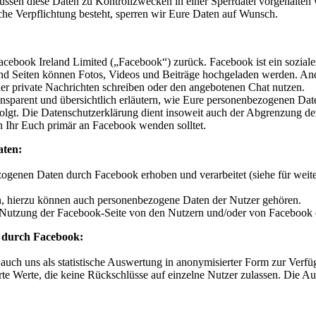
üssen diese Daten zu Kontrollzwecken in einer Sperrdatei vorgehalten
lche Verpflichtung besteht, sperren wir Eure Daten auf Wunsch.
Facebook Ireland Limited („Facebook“) zurück. Facebook ist ein soziale
nd Seiten können Fotos, Videos und Beiträge hochgeladen werden. And
der private Nachrichten schreiben oder den angebotenen Chat nutzen.
nsparent und übersichtlich erläutern, wie Eure personenbezogenen Dat
folgt. Die Datenschutzerklärung dient insoweit auch der Abgrenzung de
n Ihr Euch primär an Facebook wenden solltet.
aten:
ogenen Daten durch Facebook erhoben und verarbeitet (siehe für weit
, hierzu können auch personenbezogene Daten der Nutzer gehören.
r Nutzung der Facebook-Seite von den Nutzern und/oder von Facebook e
g durch Facebook:
h uns als statistische Auswertung in anonymisierter Form zur Verfügun
rte Werte, die keine Rückschlüsse auf einzelne Nutzer zulassen. Die A