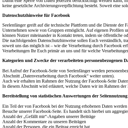
Damit eine Sperre von Daten jederzeit berücksichtigt werden kann, m
keine gesetzliche Archivierungsverpflichtung besteht. Soweit eine so
Datenschutzhinweise für Facebook
Seelenfänger greift auf die technische Plattform und die Dienste der 
Unternehmen sowie von Gruppen ermöglicht. Auf eigenen Profilen u
können Nutzer miteinander in Kontakt treten, indem sie öffentliche o
Die nachfolgenden Datenschutzhinweise sollen Euch verständlich, tra
soweit uns das möglich ist – wie die Verarbeitung durch Facebook er
Verarbeitungen Ihr Euch primär an uns und für welche Verarbeitunge
Kategorien und Zwecke der verarbeiteten personenbezogenen D
Bei Aufruf der Facebook-Seite von Seelenfänger werden personenbez
Abschnitt „Datenverarbeitung durch Facebook“ weiter unten).
Auch wir erhalten im Rahmen der Nutzung der Facebook-Seite Daten
In diesem Abschnitt wird erläutert, welche Daten wir im Rahmen de
Bereitstellung von statistischen Auswertungen der Seitennutzun
Ein Teil der von Facebook bei der Nutzung erhobenen Daten werden auc
Besuche unserer Facebook-Seite. Es handelt sich hierbei um aggregie
Anzahl der „Gefällt mir“-Angaben unserer Beiträge
Anzahl der Kommentare zu unseren Beiträgen
Anzahl der Personen, die ein Beitrag erreicht hat