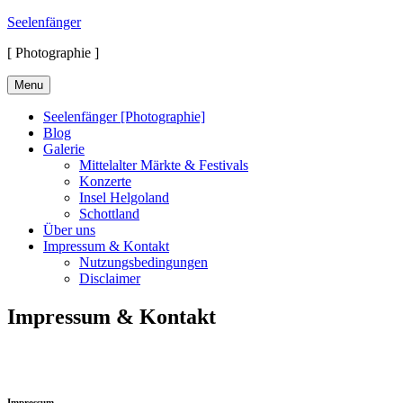
Skip
Seelenfänger
to
[ Photographie ]
content
Menu
Seelenfänger [Photographie]
Blog
Galerie
Mittelalter Märkte & Festivals
Konzerte
Insel Helgoland
Schottland
Über uns
Impressum & Kontakt
Nutzungsbedingungen
Disclaimer
Impressum & Kontakt
Impressum