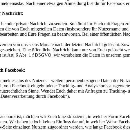
nmeldemaske. Nach einer etwaigen Anmeldung bist du für Facebook ern
r Nachricht:
liche oder private Nachricht zu senden. So könnt Ihr Euch mit Fragen 
n die von Euch mitgeteilten Daten (insbesondere Ihr Nutzername und d
arbeiten und Eure Fragen zu beantworten. Bei einer öffentlichen Nachr
den von uns sechs Monate nach der letzten Nachricht gelöscht. Sowe
gespeichert. Eine öffentliche Nachricht kann nur von Euch gelöscht we
en ist Art. 6 Abs. 1 f DSGVO, wir verarbeiten die Daten in unserem g
ch Facebook:
meldestatus des Nutzers – weitere personenbezogene Daten der Nutzer
h von Facebook eingebundene Tracking- und Analysetools ausgewertet 
hutzrechtlichen Sinne. Wendet Euch daher mit Anfragen zu Tracking- un
„Datenverarbeitung durch Facebook“).
cebook ist, möchten wir Euch kurz skizzieren, in welcher Form Facebo
nnen. Wir haben jedoch keinen Einfluss darauf, in welcher Weise Fac
-Seite einzelnen Nutzern zugeordnet werden, wie lange Facebook dies