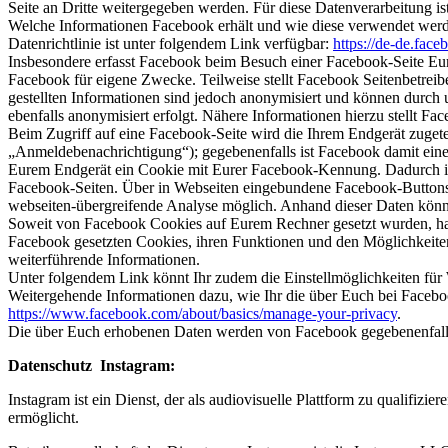
Seite an Dritte weitergegeben werden. Für diese Datenverarbeitung is
Welche Informationen Facebook erhält und wie diese verwendet werden
Datenrichtlinie ist unter folgendem Link verfügbar:
https://de-de.fac
Insbesondere erfasst Facebook beim Besuch einer Facebook-Seite Eu
Facebook für eigene Zwecke. Teilweise stellt Facebook Seitenbetreib
gestellten Informationen sind jedoch anonymisiert und können durch 
ebenfalls anonymisiert erfolgt. Nähere Informationen hierzu stellt Fa
Beim Zugriff auf eine Facebook-Seite wird die Ihrem Endgerät zugete
„Anmeldebenachrichtigung“); gegebenenfalls ist Facebook damit eine
Eurem Endgerät ein Cookie mit Eurer Facebook-Kennung. Dadurch ist F
Facebook-Seiten. Über in Webseiten eingebundene Facebook-Buttons i
webseiten-übergreifende Analyse möglich. Anhand dieser Daten könn
Soweit von Facebook Cookies auf Eurem Rechner gesetzt wurden, habe
Facebook gesetzten Cookies, ihren Funktionen und den Möglichkeiten, 
weiterführende Informationen.
Unter folgendem Link könnt Ihr zudem die Einstellmöglichkeiten fü
Weitergehende Informationen dazu, wie Ihr die über Euch bei Facebo
https://www.facebook.com/about/basics/manage-your-privacy
.
Die über Euch erhobenen Daten werden von Facebook gegebenenfalls
Datenschutz Instagram:
Instagram ist ein Dienst, der als audiovisuelle Plattform zu qualifi
ermöglicht.