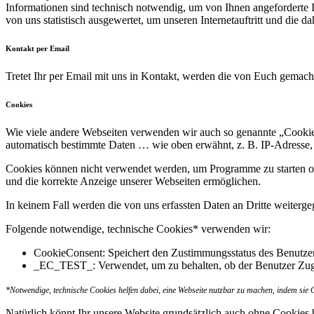
Informationen sind technisch notwendig, um von Ihnen angeforderte 
von uns statistisch ausgewertet, um unseren Internetauftritt und die d
Kontakt per Email
Tretet Ihr per Email mit uns in Kontakt, werden die von Euch gema
Cookies
Wie viele andere Webseiten verwenden wir auch so genannte „Cookies“
automatisch bestimmte Daten … wie oben erwähnt, z. B. IP-Adresse,
Cookies können nicht verwendet werden, um Programme zu starten od
und die korrekte Anzeige unserer Webseiten ermöglichen.
In keinem Fall werden die von uns erfassten Daten an Dritte weiterg
Folgende notwendige, technische Cookies* verwenden wir:
CookieConsent: Speichert den Zustimmungsstatus des Benutze
_EC_TEST_: Verwendet, um zu behalten, ob der Benutzer Zugri
*Notwendige, technische Cookies helfen dabei, eine Webseite nutzbar zu machen, indem sie 
Natürlich könnt Ihr unsere Website grundsätzlich auch ohne Cookies b