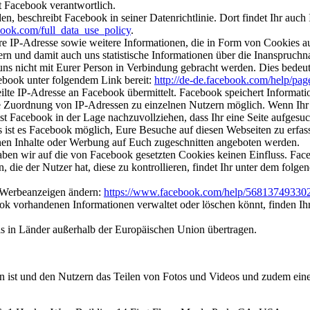
t Facebook verantwortlich.
, beschreibt Facebook in seiner Datenrichtlinie. Dort findet Ihr auc
ebook.com/full_data_use_policy
.
re IP-Adresse sowie weitere Informationen, die in Form von Cookies 
ern und damit auch uns statistische Informationen über die Inanspruc
uns nicht mit Eurer Person in Verbindung gebracht werden. Dies bedeu
cebook unter folgendem Link bereit:
http://de-de.facebook.com/help/page
ilte IP-Adresse an Facebook übermittelt. Facebook speichert Informat
 Zuordnung von IP-Adressen zu einzelnen Nutzern möglich. Wenn Ihr als
acebook in der Lage nachzuvollziehen, dass Ihr eine Seite aufgesucht u
st es Facebook möglich, Eure Besuche auf diesen Webseiten zu erfass
en Inhalte oder Werbung auf Euch zugeschnitten angeboten werden.
n wir auf die von Facebook gesetzten Cookies keinen Einfluss. Faceb
die der Nutzer hat, diese zu kontrollieren, findet Ihr unter dem folge
r Werbeanzeigen ändern:
https://www.facebook.com/help/56813749330
ok vorhandenen Informationen verwaltet oder löschen könnt, finden Ih
 in Länder außerhalb der Europäischen Union übertragen.
zieren ist und den Nutzern das Teilen von Fotos und Videos und zudem e