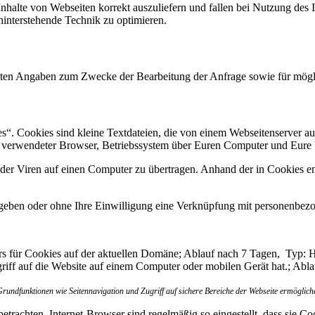
Inhalte von Webseiten korrekt auszuliefern und fallen bei Nutzung des
ahinterstehende Technik zu optimieren.
chten Angaben zum Zwecke der Bearbeitung der Anfrage sowie für mögl
. Cookies sind kleine Textdateien, die von einem Webseitenserver auf
 verwendeter Browser, Betriebssystem über Euren Computer und Eure 
er Viren auf einen Computer zu übertragen. Anhand der in Cookies ent
egeben oder ohne Ihre Einwilligung eine Verknüpfung mit personenbezo
rs für Cookies auf der aktuellen Domäne; Ablauf nach 7 Tagen, Typ: 
ff auf die Website auf einem Computer oder mobilen Gerät hat.; Abl
Grundfunktionen wie Seitennavigation und Zugriff auf sichere Bereiche der Webseite ermöglich
etrachten. Internet-Browser sind regelmäßig so eingestellt, dass sie C