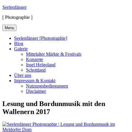
Skip
Seelenfänger
to
[ Photographie ]
content
Menu
Seelenfänger [Photographie]
Blog
Galerie
Mittelalter Märkte & Festivals
Konzerte
Insel Helgoland
Schottland
Über uns
Impressum & Kontakt
Nutzungsbedingungen
Disclaimer
Lesung und Bordunmusik mit den
Wallenern 2017