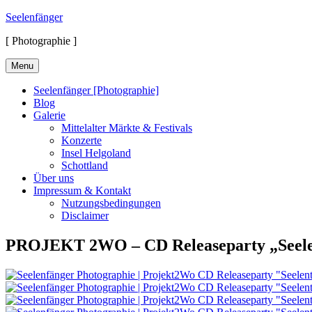
Skip
Seelenfänger
to
[ Photographie ]
content
Menu
Seelenfänger [Photographie]
Blog
Galerie
Mittelalter Märkte & Festivals
Konzerte
Insel Helgoland
Schottland
Über uns
Impressum & Kontakt
Nutzungsbedingungen
Disclaimer
PROJEKT 2WO – CD Releaseparty „Seele