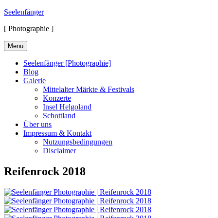
Skip
Seelenfänger
to
[ Photographie ]
content
Menu
Seelenfänger [Photographie]
Blog
Galerie
Mittelalter Märkte & Festivals
Konzerte
Insel Helgoland
Schottland
Über uns
Impressum & Kontakt
Nutzungsbedingungen
Disclaimer
Reifenrock 2018