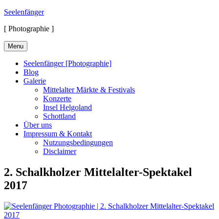
Skip
Seelenfänger
to
[ Photographie ]
content
Menu
Seelenfänger [Photographie]
Blog
Galerie
Mittelalter Märkte & Festivals
Konzerte
Insel Helgoland
Schottland
Über uns
Impressum & Kontakt
Nutzungsbedingungen
Disclaimer
2. Schalkholzer Mittelalter-Spektakel
2017