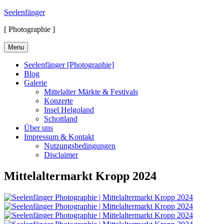
Skip
Seelenfänger
to
[ Photographie ]
content
Menu
Seelenfänger [Photographie]
Blog
Galerie
Mittelalter Märkte & Festivals
Konzerte
Insel Helgoland
Schottland
Über uns
Impressum & Kontakt
Nutzungsbedingungen
Disclaimer
Mittelaltermarkt Kropp 2024