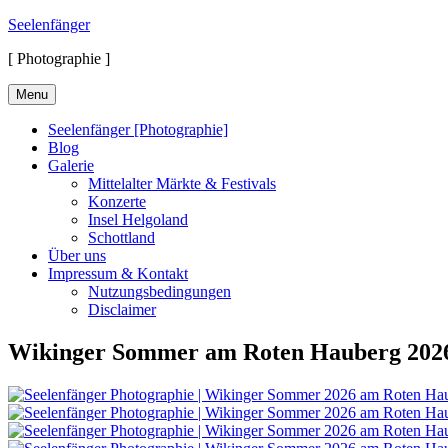
Skip
Seelenfänger
to
[ Photographie ]
content
Menu
Seelenfänger [Photographie]
Blog
Galerie
Mittelalter Märkte & Festivals
Konzerte
Insel Helgoland
Schottland
Über uns
Impressum & Kontakt
Nutzungsbedingungen
Disclaimer
Wikinger Sommer am Roten Hauberg 202