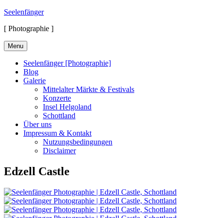
Skip
Seelenfänger
to
[ Photographie ]
content
Menu
Seelenfänger [Photographie]
Blog
Galerie
Mittelalter Märkte & Festivals
Konzerte
Insel Helgoland
Schottland
Über uns
Impressum & Kontakt
Nutzungsbedingungen
Disclaimer
Edzell Castle