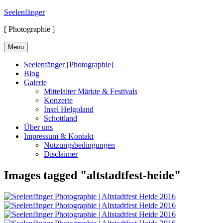
Skip
Seelenfänger
to
[ Photographie ]
content
Menu
Seelenfänger [Photographie]
Blog
Galerie
Mittelalter Märkte & Festivals
Konzerte
Insel Helgoland
Schottland
Über uns
Impressum & Kontakt
Nutzungsbedingungen
Disclaimer
Images tagged "altstadtfest-heide"