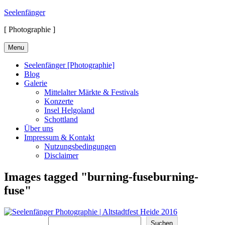
Skip
Seelenfänger
to
[ Photographie ]
content
Menu
Seelenfänger [Photographie]
Blog
Galerie
Mittelalter Märkte & Festivals
Konzerte
Insel Helgoland
Schottland
Über uns
Impressum & Kontakt
Nutzungsbedingungen
Disclaimer
Images tagged "burning-fuseburning-
fuse"
Suchen
Suchen