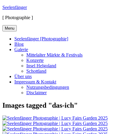
Skip
Seelenfänger
to
[ Photographie ]
content
Menu
Seelenfänger [Photographie]
Blog
Galerie
Mittelalter Märkte & Festivals
Konzerte
Insel Helgoland
Schottland
Über uns
Impressum & Kontakt
Nutzungsbedingungen
Disclaimer
Images tagged "das-ich"