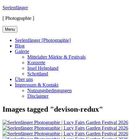
Skip
Seelenfänger
to
[ Photographie ]
content
Menu
Seelenfänger [Photographie]
Blog
Galerie
Mittelalter Märkte & Festivals
Konzerte
Insel Helgoland
Schottland
Über uns
Impressum & Kontakt
Nutzungsbedingungen
Disclaimer
Images tagged "devison-redux"