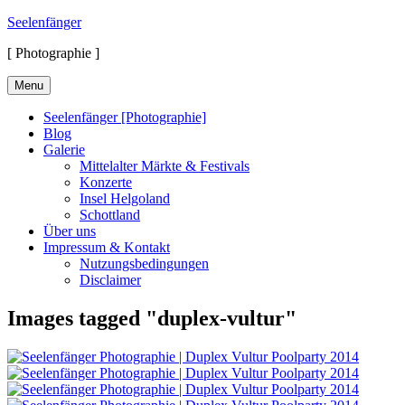
Skip
Seelenfänger
to
[ Photographie ]
content
Menu
Seelenfänger [Photographie]
Blog
Galerie
Mittelalter Märkte & Festivals
Konzerte
Insel Helgoland
Schottland
Über uns
Impressum & Kontakt
Nutzungsbedingungen
Disclaimer
Images tagged "duplex-vultur"