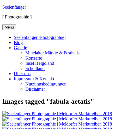
Skip
Seelenfänger
to
[ Photographie ]
content
Menu
Seelenfänger [Photographie]
Blog
Galerie
Mittelalter Märkte & Festivals
Konzerte
Insel Helgoland
Schottland
Über uns
Impressum & Kontakt
Nutzungsbedingungen
Disclaimer
Images tagged "fabula-aetatis"