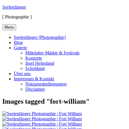
Skip
Seelenfänger
to
[ Photographie ]
content
Menu
Seelenfänger [Photographie]
Blog
Galerie
Mittelalter Märkte & Festivals
Konzerte
Insel Helgoland
Schottland
Über uns
Impressum & Kontakt
Nutzungsbedingungen
Disclaimer
Images tagged "fort-william"