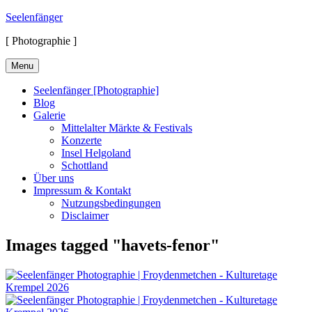
Skip
Seelenfänger
to
[ Photographie ]
content
Menu
Seelenfänger [Photographie]
Blog
Galerie
Mittelalter Märkte & Festivals
Konzerte
Insel Helgoland
Schottland
Über uns
Impressum & Kontakt
Nutzungsbedingungen
Disclaimer
Images tagged "havets-fenor"