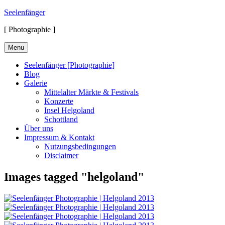
Skip
Seelenfänger
to
[ Photographie ]
content
Menu
Seelenfänger [Photographie]
Blog
Galerie
Mittelalter Märkte & Festivals
Konzerte
Insel Helgoland
Schottland
Über uns
Impressum & Kontakt
Nutzungsbedingungen
Disclaimer
Images tagged "helgoland"