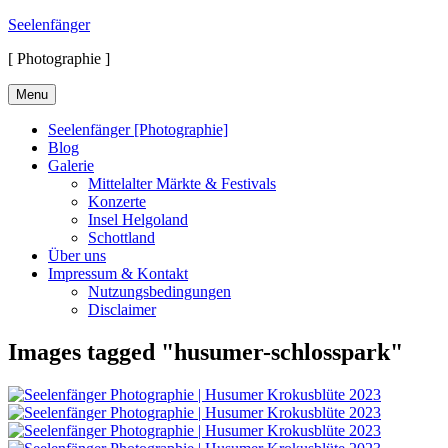
Skip
Seelenfänger
to
[ Photographie ]
content
Menu
Seelenfänger [Photographie]
Blog
Galerie
Mittelalter Märkte & Festivals
Konzerte
Insel Helgoland
Schottland
Über uns
Impressum & Kontakt
Nutzungsbedingungen
Disclaimer
Images tagged "husumer-schlosspark"