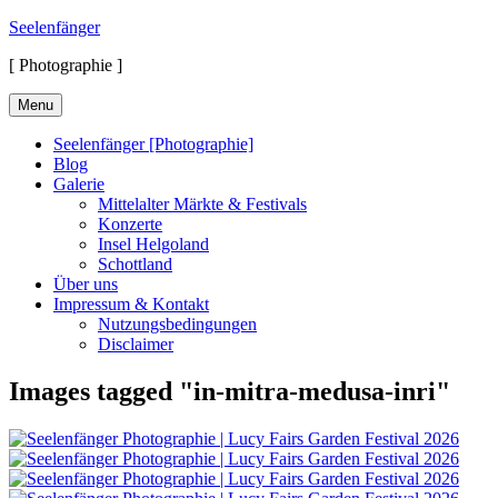
Skip
Seelenfänger
to
[ Photographie ]
content
Menu
Seelenfänger [Photographie]
Blog
Galerie
Mittelalter Märkte & Festivals
Konzerte
Insel Helgoland
Schottland
Über uns
Impressum & Kontakt
Nutzungsbedingungen
Disclaimer
Images tagged "in-mitra-medusa-inri"