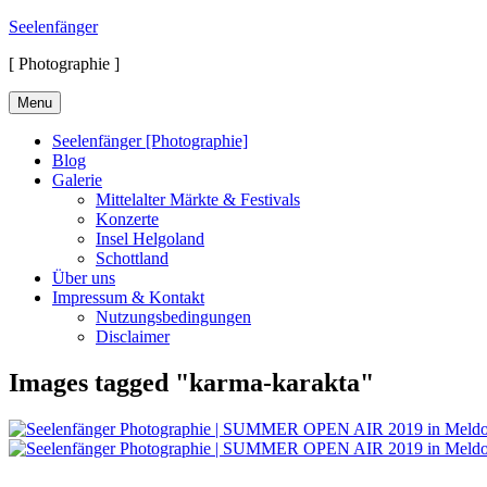
Skip
Seelenfänger
to
[ Photographie ]
content
Menu
Seelenfänger [Photographie]
Blog
Galerie
Mittelalter Märkte & Festivals
Konzerte
Insel Helgoland
Schottland
Über uns
Impressum & Kontakt
Nutzungsbedingungen
Disclaimer
Images tagged "karma-karakta"
Suchen