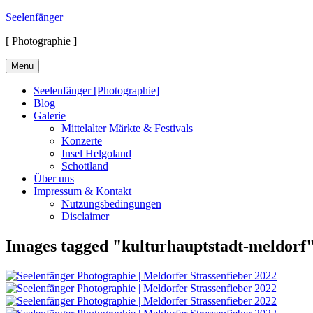
Skip
Seelenfänger
to
[ Photographie ]
content
Menu
Seelenfänger [Photographie]
Blog
Galerie
Mittelalter Märkte & Festivals
Konzerte
Insel Helgoland
Schottland
Über uns
Impressum & Kontakt
Nutzungsbedingungen
Disclaimer
Images tagged "kulturhauptstadt-meldorf