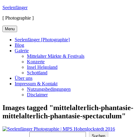
Skip
Seelenfänger
to
[ Photographie ]
content
Menu
Seelenfänger [Photographie]
Blog
Galerie
Mittelalter Märkte & Festivals
Konzerte
Insel Helgoland
Schottland
Über uns
Impressum & Kontakt
Nutzungsbedingungen
Disclaimer
Images tagged "mittelalterlich-phantasie-
mittelalterlich-phantasie-spectaculum"
Suchen
Suchen