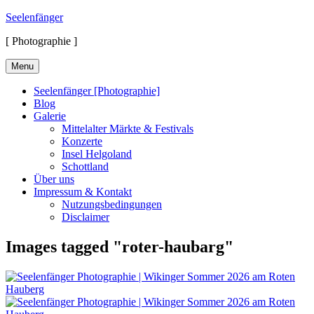
Skip
Seelenfänger
to
[ Photographie ]
content
Menu
Seelenfänger [Photographie]
Blog
Galerie
Mittelalter Märkte & Festivals
Konzerte
Insel Helgoland
Schottland
Über uns
Impressum & Kontakt
Nutzungsbedingungen
Disclaimer
Images tagged "roter-haubarg"