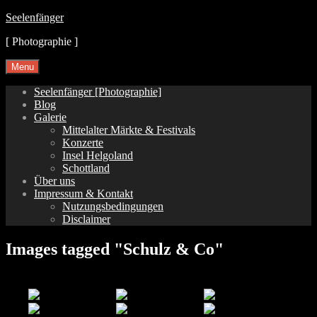
Skip
Seelenfänger
to
[ Photographie ]
content
Menu
Seelenfänger [Photographie]
Blog
Galerie
Mittelalter Märkte & Festivals
Konzerte
Insel Helgoland
Schottland
Über uns
Impressum & Kontakt
Nutzungsbedingungen
Disclaimer
Images tagged "Schulz & Co"