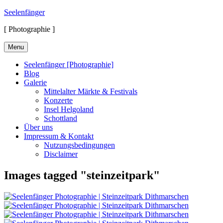
Skip
Seelenfänger
to
[ Photographie ]
content
Menu
Seelenfänger [Photographie]
Blog
Galerie
Mittelalter Märkte & Festivals
Konzerte
Insel Helgoland
Schottland
Über uns
Impressum & Kontakt
Nutzungsbedingungen
Disclaimer
Images tagged "steinzeitpark"