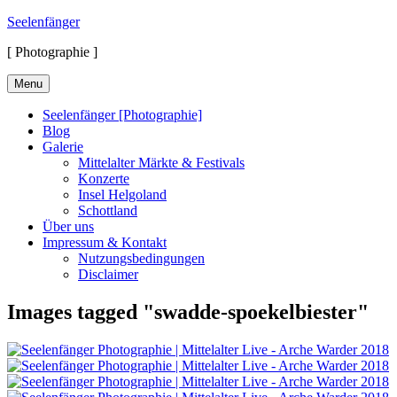
Skip
Seelenfänger
to
[ Photographie ]
content
Menu
Seelenfänger [Photographie]
Blog
Galerie
Mittelalter Märkte & Festivals
Konzerte
Insel Helgoland
Schottland
Über uns
Impressum & Kontakt
Nutzungsbedingungen
Disclaimer
Images tagged "swadde-spoekelbiester"