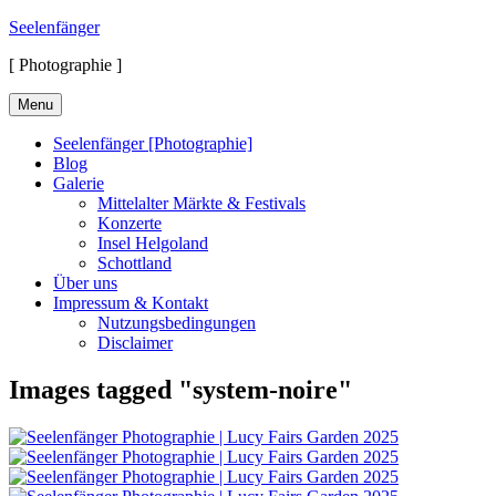
Skip
Seelenfänger
to
[ Photographie ]
content
Menu
Seelenfänger [Photographie]
Blog
Galerie
Mittelalter Märkte & Festivals
Konzerte
Insel Helgoland
Schottland
Über uns
Impressum & Kontakt
Nutzungsbedingungen
Disclaimer
Images tagged "system-noire"