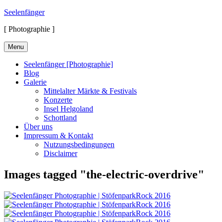
Skip
Seelenfänger
to
[ Photographie ]
content
Menu
Seelenfänger [Photographie]
Blog
Galerie
Mittelalter Märkte & Festivals
Konzerte
Insel Helgoland
Schottland
Über uns
Impressum & Kontakt
Nutzungsbedingungen
Disclaimer
Images tagged "the-electric-overdrive"