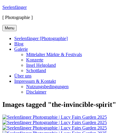
Skip
Seelenfänger
to
[ Photographie ]
content
Menu
Seelenfänger [Photographie]
Blog
Galerie
Mittelalter Märkte & Festivals
Konzerte
Insel Helgoland
Schottland
Über uns
Impressum & Kontakt
Nutzungsbedingungen
Disclaimer
Images tagged "the-invincible-spirit"