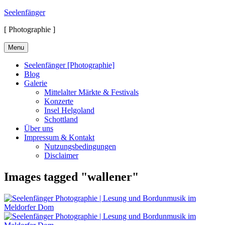
Skip
Seelenfänger
to
[ Photographie ]
content
Menu
Seelenfänger [Photographie]
Blog
Galerie
Mittelalter Märkte & Festivals
Konzerte
Insel Helgoland
Schottland
Über uns
Impressum & Kontakt
Nutzungsbedingungen
Disclaimer
Images tagged "wallener"