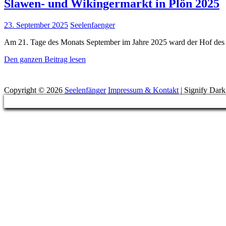
Slawen- und Wikingermarkt in Plön 2025
Posted
23. September 2025
Seelenfaenger
on
Am 21. Tage des Monats September im Jahre 2025 ward der Hof des 
Slawen-
Den ganzen Beitrag lesen
und
Suchen
Wikingermarkt
in
Copyright © 2026
Seelenfänger
Impressum & Kontakt
|
Signify Dar
Plön
Scroll
2025
Up