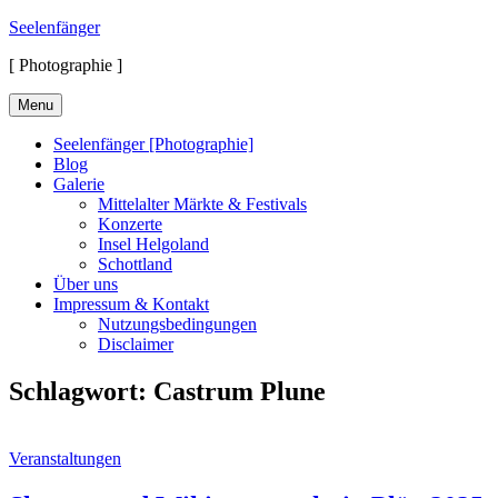
Skip
Seelenfänger
to
[ Photographie ]
content
Menu
Seelenfänger [Photographie]
Blog
Galerie
Mittelalter Märkte & Festivals
Konzerte
Insel Helgoland
Schottland
Über uns
Impressum & Kontakt
Nutzungsbedingungen
Disclaimer
Schlagwort:
Castrum Plune
Cat
Veranstaltungen
Links