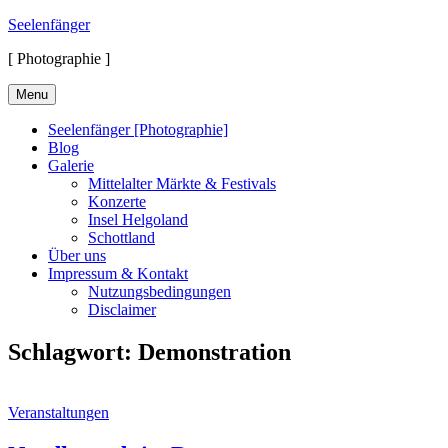
Skip
Seelenfänger
to
[ Photographie ]
content
Menu
Seelenfänger [Photographie]
Blog
Galerie
Mittelalter Märkte & Festivals
Konzerte
Insel Helgoland
Schottland
Über uns
Impressum & Kontakt
Nutzungsbedingungen
Disclaimer
Schlagwort:
Demonstration
Cat
Veranstaltungen
Links