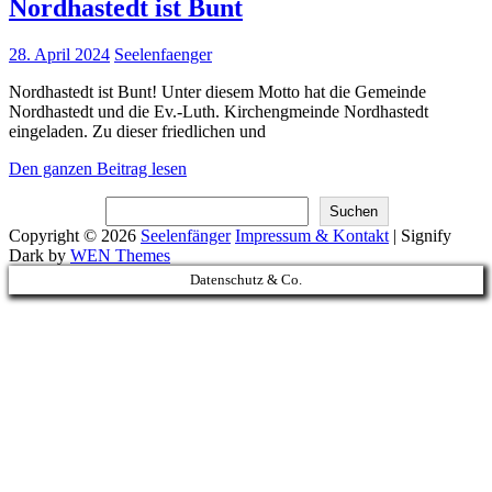
Nordhastedt ist Bunt
Posted
28. April 2024
Seelenfaenger
on
Nordhastedt ist Bunt! Unter diesem Motto hat die Gemeinde
Nordhastedt und die Ev.-Luth. Kirchengmeinde Nordhastedt
eingeladen. Zu dieser friedlichen und
Nordhastedt
Den ganzen Beitrag lesen
ist
Suchen
Bunt
Suchen
Copyright © 2026
Seelenfänger
Impressum & Kontakt
|
Signify
Dark by
WEN Themes
Scroll
Datenschutz & Co.
Up