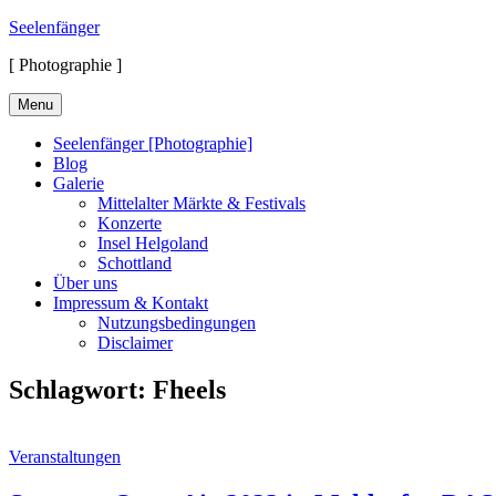
Skip
Seelenfänger
to
[ Photographie ]
content
Menu
Seelenfänger [Photographie]
Blog
Galerie
Mittelalter Märkte & Festivals
Konzerte
Insel Helgoland
Schottland
Über uns
Impressum & Kontakt
Nutzungsbedingungen
Disclaimer
Schlagwort:
Fheels
Cat
Veranstaltungen
Links