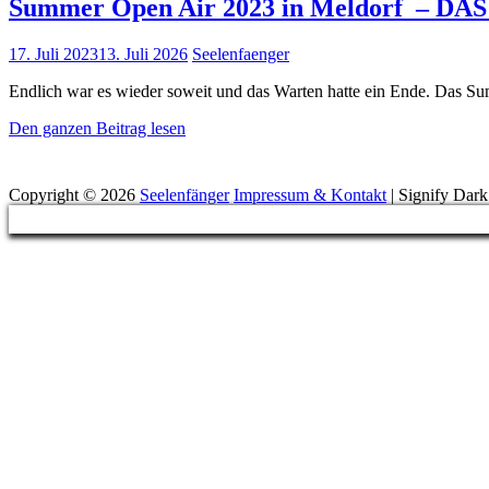
Summer Open Air 2023 in Meldorf – 
Posted
17. Juli 2023
13. Juli 2026
Seelenfaenger
on
Endlich war es wieder soweit und das Warten hatte ein Ende. Das 
Summer
Den ganzen Beitrag lesen
Open
Suchen
Air
2023
Copyright © 2026
Seelenfänger
Impressum & Kontakt
|
Signify Dar
in
Scroll
Meldorf
Up
–
DAS!
FESTIVAL
DER
SOZIALEN
ALLIANZ