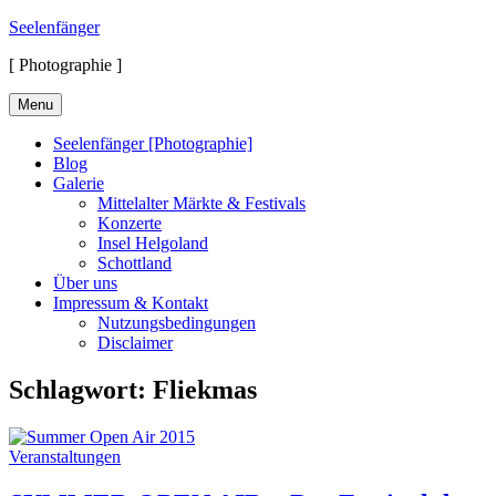
Skip
Seelenfänger
to
[ Photographie ]
content
Menu
Seelenfänger [Photographie]
Blog
Galerie
Mittelalter Märkte & Festivals
Konzerte
Insel Helgoland
Schottland
Über uns
Impressum & Kontakt
Nutzungsbedingungen
Disclaimer
Schlagwort:
Fliekmas
Cat
Veranstaltungen
Links