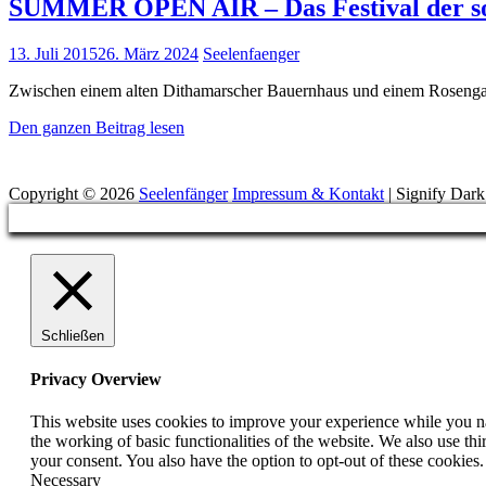
SUMMER OPEN AIR – Das Festival der soz
Posted
13. Juli 2015
26. März 2024
Seelenfaenger
on
Zwischen einem alten Dithamarscher Bauernhaus und einem Rosengart
SUMMER
Den ganzen Beitrag lesen
OPEN
Suchen
AIR
–
Copyright © 2026
Seelenfänger
Impressum & Kontakt
|
Signify Dar
Das
Scroll
Festival
Up
der
sozialen
Allianz
Schließen
Privacy Overview
This website uses cookies to improve your experience while you nav
the working of basic functionalities of the website. We also use t
your consent. You also have the option to opt-out of these cookies
Necessary