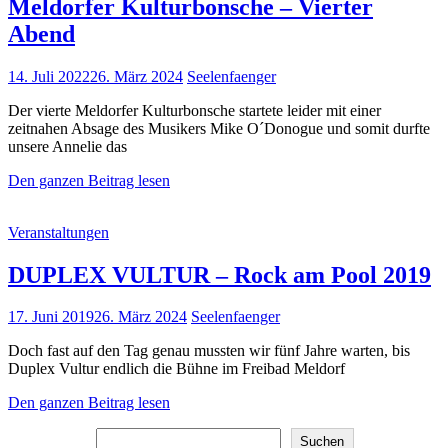
Meldorfer Kulturbonsche – Vierter
Abend
Posted
14. Juli 2022
26. März 2024
Seelenfaenger
on
Der vierte Meldorfer Kulturbonsche startete leider mit einer
zeitnahen Absage des Musikers Mike O´Donogue und somit durfte
unsere Annelie das
Meldorfer
Den ganzen Beitrag lesen
Kulturbonsche
–
Cat
Veranstaltungen
Vierter
Links
Abend
DUPLEX VULTUR – Rock am Pool 2019
Posted
17. Juni 2019
26. März 2024
Seelenfaenger
on
Doch fast auf den Tag genau mussten wir fünf Jahre warten, bis
Duplex Vultur endlich die Bühne im Freibad Meldorf
DUPLEX
Den ganzen Beitrag lesen
VULTUR
Suchen
–
Suchen