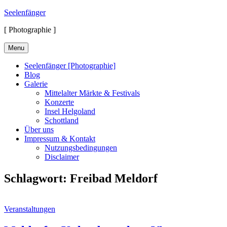
Skip
Seelenfänger
to
[ Photographie ]
content
Menu
Seelenfänger [Photographie]
Blog
Galerie
Mittelalter Märkte & Festivals
Konzerte
Insel Helgoland
Schottland
Über uns
Impressum & Kontakt
Nutzungsbedingungen
Disclaimer
Schlagwort:
Freibad Meldorf
Cat
Veranstaltungen
Links