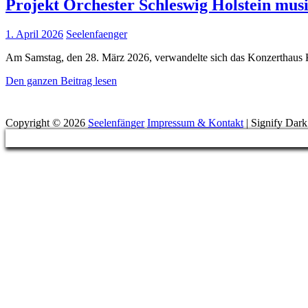
Projekt Orchester Schleswig Holstein musi
Posted
1. April 2026
Seelenfaenger
on
Am Samstag, den 28. März 2026, verwandelte sich das Konzerthaus Ki
Projekt
Den ganzen Beitrag lesen
Orchester
Suchen
Schleswig
Holstein
Copyright © 2026
Seelenfänger
Impressum & Kontakt
|
Signify Dar
musiziert
Scroll
im
Up
Kieler
Schloss