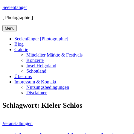
Skip
Seelenfänger
to
[ Photographie ]
content
Menu
Seelenfänger [Photographie]
Blog
Galerie
Mittelalter Märkte & Festivals
Konzerte
Insel Helgoland
Schottland
Über uns
Impressum & Kontakt
Nutzungsbedingungen
Disclaimer
Schlagwort:
Kieler Schlos
Cat
Veranstaltungen
Links