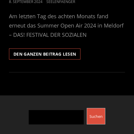
POSTED
8. SEPTEMBER 2024
SEELENFAENGER
ON
Am letzten Tag des achten Monats fand
erneut das Summer Open Air 2024 in Meldorf
– DAS! FESTIVAL DER SOZIALEN
SUMMER
DEN GANZEN BEITRAG LESEN
OPEN
AIR
2024
IN
MELDORF
–
DAS!
FESTIVAL
DER
Suchen
Suchen
SOZIALEN
ALLIANZ