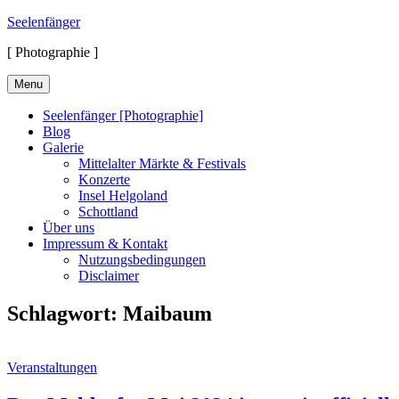
Skip
Seelenfänger
to
[ Photographie ]
content
Menu
Seelenfänger [Photographie]
Blog
Galerie
Mittelalter Märkte & Festivals
Konzerte
Insel Helgoland
Schottland
Über uns
Impressum & Kontakt
Nutzungsbedingungen
Disclaimer
Schlagwort:
Maibaum
Cat
Veranstaltungen
Links