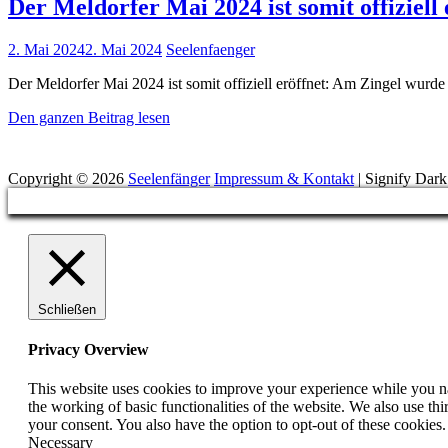
Der Meldorfer Mai 2024 ist somit offiziell 
Posted
2. Mai 2024
2. Mai 2024
Seelenfaenger
on
Der Meldorfer Mai 2024 ist somit offiziell eröffnet: Am Zingel wur
Der
Den ganzen Beitrag lesen
Meldorfer
Suchen
Mai
2024
Copyright © 2026
Seelenfänger
Impressum & Kontakt
|
Signify Dar
ist
Scroll
somit
Up
offiziell
eröffnet
Schließen
Privacy Overview
This website uses cookies to improve your experience while you nav
the working of basic functionalities of the website. We also use t
your consent. You also have the option to opt-out of these cookies
Necessary