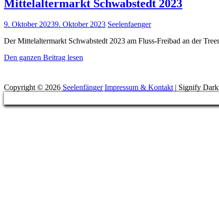
Mittelaltermarkt Schwabstedt 2023
Posted
9. Oktober 2023
9. Oktober 2023
Seelenfaenger
on
Der Mittelaltermarkt Schwabstedt 2023 am Fluss-Freibad an der Tree
Mittelaltermarkt
Den ganzen Beitrag lesen
Schwabstedt
Suchen
2023
Copyright © 2026
Seelenfänger
Impressum & Kontakt
|
Signify Dar
Scroll
Up