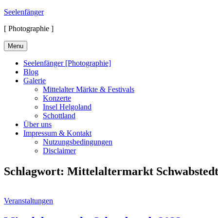
Skip
Seelenfänger
to
[ Photographie ]
content
Menu
Seelenfänger [Photographie]
Blog
Galerie
Mittelalter Märkte & Festivals
Konzerte
Insel Helgoland
Schottland
Über uns
Impressum & Kontakt
Nutzungsbedingungen
Disclaimer
Schlagwort:
Mittelaltermarkt Schwabstedt
Cat
Veranstaltungen
Links