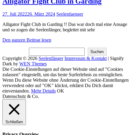
Alligator Fight Club in Garding
Posted
27. Juli 2022
26. März 2024
Seelenfaenger
on
Alligator Fight Club in Garding !! Das war doch mal eine Ansage
und so zogen die Seelenfänger, begleitet mit sehr
Alligator
Den ganzen Beitrag lesen
Fight
Suchen
Club
Suchen
in
Copyright © 2026
Seelenfänger
Impressum & Kontakt
|
Signify
Garding
Dark by
WEN Themes
Scroll
Die Cookie-Einstellungen auf dieser Website sind auf "Cookies
Up
zulassen" eingestellt, um das beste Surferlebnis zu ermöglichen.
Wenn Du diese Website ohne Änderung der Cookie-Einstellungen
verwendest oder auf "OK" klickst, erklärst Du Dich damit
einverstanden.
Mehr Details
OK
Datenschutz & Co.
Schließen
Privacy Overview