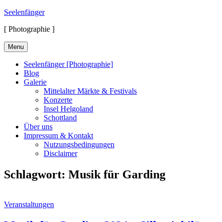
Skip
Seelenfänger
to
[ Photographie ]
content
Menu
Seelenfänger [Photographie]
Blog
Galerie
Mittelalter Märkte & Festivals
Konzerte
Insel Helgoland
Schottland
Über uns
Impressum & Kontakt
Nutzungsbedingungen
Disclaimer
Schlagwort:
Musik für Garding
Cat
Veranstaltungen
Links