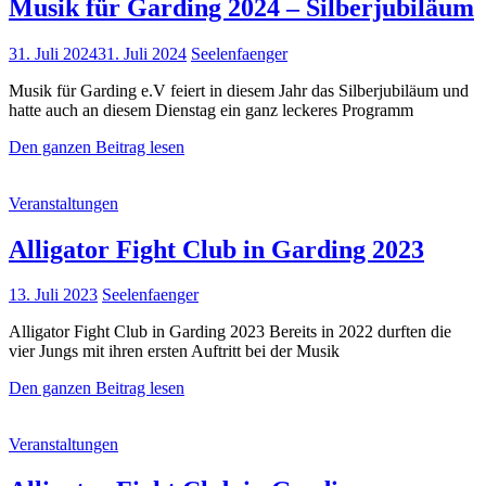
Musik für Garding 2024 – Silberjubiläum
Posted
31. Juli 2024
31. Juli 2024
Seelenfaenger
on
Musik für Garding e.V feiert in diesem Jahr das Silberjubiläum und
hatte auch an diesem Dienstag ein ganz leckeres Programm
Musik
Den ganzen Beitrag lesen
für
Garding
Cat
Veranstaltungen
2024
Links
–
Silberjubiläum
Alligator Fight Club in Garding 2023
Posted
13. Juli 2023
Seelenfaenger
on
Alligator Fight Club in Garding 2023 Bereits in 2022 durften die
vier Jungs mit ihren ersten Auftritt bei der Musik
Alligator
Den ganzen Beitrag lesen
Fight
Club
Cat
Veranstaltungen
in
Links
Garding
2023