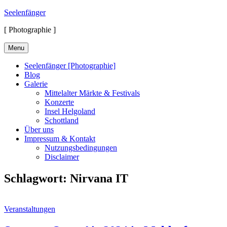
Skip
Seelenfänger
to
[ Photographie ]
content
Menu
Seelenfänger [Photographie]
Blog
Galerie
Mittelalter Märkte & Festivals
Konzerte
Insel Helgoland
Schottland
Über uns
Impressum & Kontakt
Nutzungsbedingungen
Disclaimer
Schlagwort:
Nirvana IT
Cat
Veranstaltungen
Links