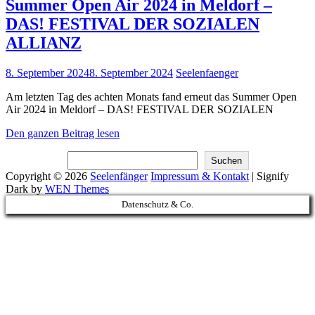
Summer Open Air 2024 in Meldorf –
DAS! FESTIVAL DER SOZIALEN
ALLIANZ
Posted
8. September 2024
8. September 2024
Seelenfaenger
on
Am letzten Tag des achten Monats fand erneut das Summer Open
Air 2024 in Meldorf – DAS! FESTIVAL DER SOZIALEN
Summer
Den ganzen Beitrag lesen
Open
Suchen
Air
Suchen
2024
Copyright © 2026
Seelenfänger
Impressum & Kontakt
|
Signify
in
Dark by
WEN Themes
Meldorf
Scroll
Datenschutz & Co.
–
Up
DAS!
FESTIVAL
DER
SOZIALEN
ALLIANZ