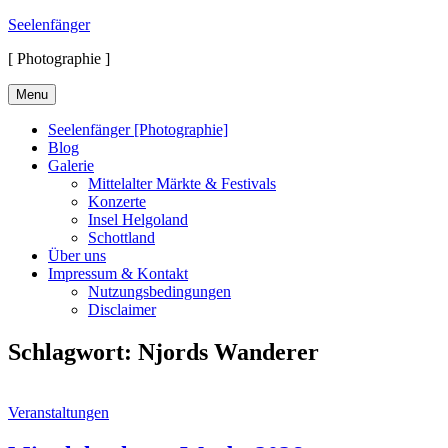
Skip
Seelenfänger
to
[ Photographie ]
content
Menu
Seelenfänger [Photographie]
Blog
Galerie
Mittelalter Märkte & Festivals
Konzerte
Insel Helgoland
Schottland
Über uns
Impressum & Kontakt
Nutzungsbedingungen
Disclaimer
Schlagwort:
Njords Wanderer
Cat
Veranstaltungen
Links