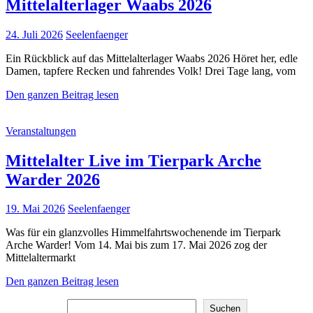
Mittelalterlager Waabs 2026
Posted
24. Juli 2026
Seelenfaenger
on
Ein Rückblick auf das Mittelalterlager Waabs 2026 Höret her, edle
Damen, tapfere Recken und fahrendes Volk! Drei Tage lang, vom
Mittelalterlager
Den ganzen Beitrag lesen
Waabs
2026
Cat
Veranstaltungen
Links
Mittelalter Live im Tierpark Arche
Warder 2026
Posted
19. Mai 2026
Seelenfaenger
on
Was für ein glanzvolles Himmelfahrtswochenende im Tierpark
Arche Warder! Vom 14. Mai bis zum 17. Mai 2026 zog der
Mittelaltermarkt
Mittelalter
Den ganzen Beitrag lesen
Live
Suchen
im
Suchen