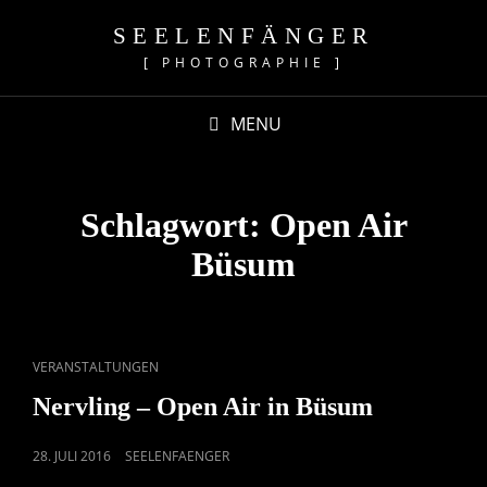
SEELENFÄNGER
[ PHOTOGRAPHIE ]
MENU
Schlagwort:
Open Air
Büsum
CAT
VERANSTALTUNGEN
LINKS
Nervling – Open Air in Büsum
POSTED
28. JULI 2016
SEELENFAENGER
ON