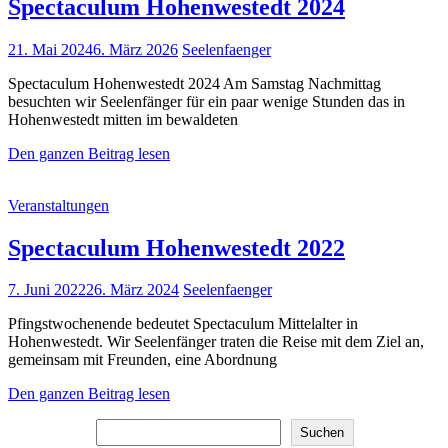
Spectaculum Hohenwestedt 2024
Posted
21. Mai 2024
6. März 2026
Seelenfaenger
on
Spectaculum Hohenwestedt 2024 Am Samstag Nachmittag
besuchten wir Seelenfänger für ein paar wenige Stunden das in
Hohenwestedt mitten im bewaldeten
Spectaculum
Den ganzen Beitrag lesen
Hohenwestedt
2024
Cat
Veranstaltungen
Links
Spectaculum Hohenwestedt 2022
Posted
7. Juni 2022
26. März 2024
Seelenfaenger
on
Pfingstwochenende bedeutet Spectaculum Mittelalter in
Hohenwestedt. Wir Seelenfänger traten die Reise mit dem Ziel an,
gemeinsam mit Freunden, eine Abordnung
Spectaculum
Den ganzen Beitrag lesen
Hohenwestedt
Suchen
2022
Suchen