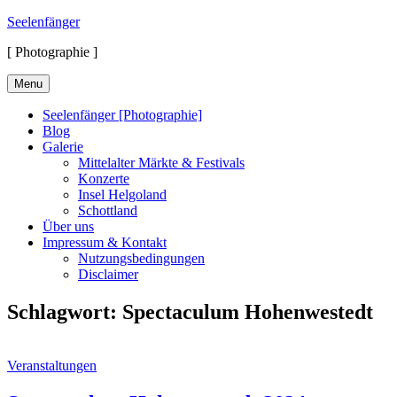
Skip
Seelenfänger
to
[ Photographie ]
content
Menu
Seelenfänger [Photographie]
Blog
Galerie
Mittelalter Märkte & Festivals
Konzerte
Insel Helgoland
Schottland
Über uns
Impressum & Kontakt
Nutzungsbedingungen
Disclaimer
Schlagwort:
Spectaculum Hohenwestedt
Cat
Veranstaltungen
Links