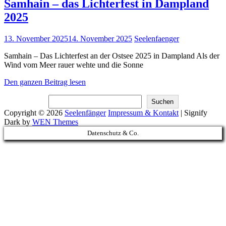
Samhain – das Lichterfest in Dampland
2025
Posted
13. November 2025
14. November 2025
Seelenfaenger
on
Samhain – Das Lichterfest an der Ostsee 2025 in Dampland Als der
Wind vom Meer rauer wehte und die Sonne
Samhain
Den ganzen Beitrag lesen
–
Suchen
das
Suchen
Lichterfest
Copyright © 2026
Seelenfänger
Impressum & Kontakt
|
Signify
in
Dark by
WEN Themes
Dampland
Scroll
Datenschutz & Co.
2025
Up