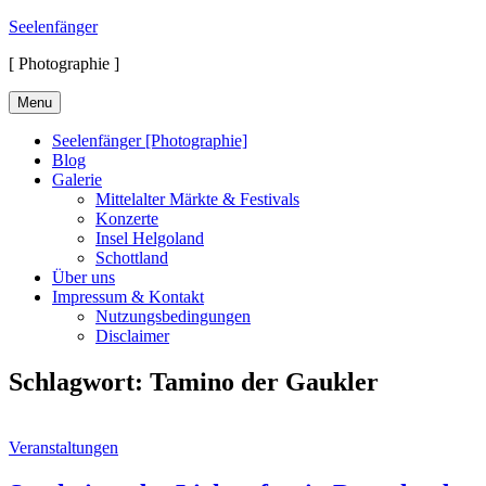
Skip
Seelenfänger
to
[ Photographie ]
content
Menu
Seelenfänger [Photographie]
Blog
Galerie
Mittelalter Märkte & Festivals
Konzerte
Insel Helgoland
Schottland
Über uns
Impressum & Kontakt
Nutzungsbedingungen
Disclaimer
Schlagwort:
Tamino der Gaukler
Cat
Veranstaltungen
Links