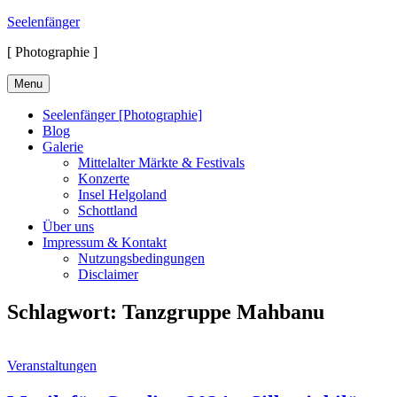
Skip
Seelenfänger
to
[ Photographie ]
content
Menu
Seelenfänger [Photographie]
Blog
Galerie
Mittelalter Märkte & Festivals
Konzerte
Insel Helgoland
Schottland
Über uns
Impressum & Kontakt
Nutzungsbedingungen
Disclaimer
Schlagwort:
Tanzgruppe Mahbanu
Cat
Veranstaltungen
Links