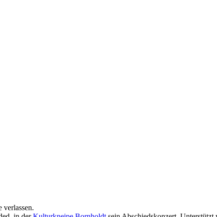
 verlassen.
aded in der
Kulturkneipe Bornholdt
sein Abschiedskonzert. Unterstützt