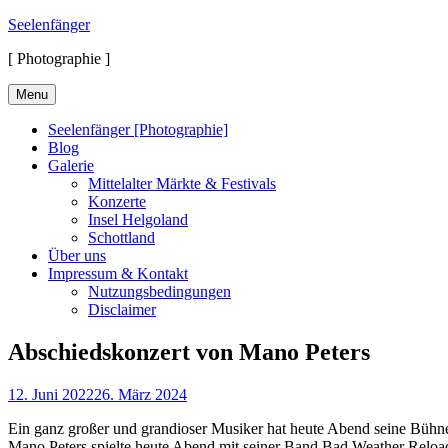
Skip
Seelenfänger
to
[ Photographie ]
content
Menu
Seelenfänger [Photographie]
Blog
Galerie
Mittelalter Märkte & Festivals
Konzerte
Insel Helgoland
Schottland
Über uns
Impressum & Kontakt
Nutzungsbedingungen
Disclaimer
Abschiedskonzert von Mano Peters
Posted
12. Juni 2022
26. März 2024
on
Ein ganz großer und grandioser Musiker hat heute Abend seine Bühne
Mano Peters spielte heute Abend mit seiner Band Bad Weather Relo