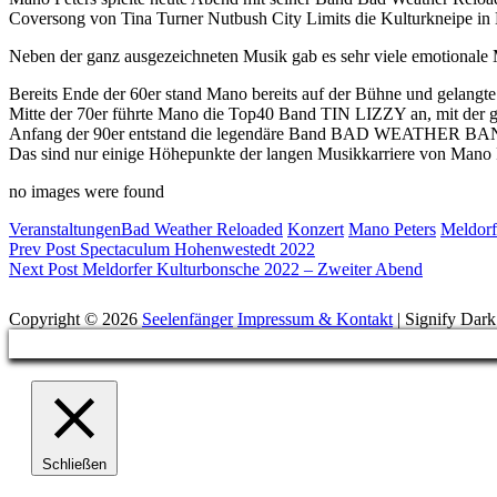
Coversong von Tina Turner Nutbush City Limits die Kulturkneipe in 
Neben der ganz ausgezeichneten Musik gab es sehr viele emotionale
Bereits Ende der 60er stand Mano bereits auf der Bühne und gelangte 
Mitte der 70er führte Mano die Top40 Band TIN LIZZY an, mit der gu
Anfang der 90er entstand die legendäre Band BAD WEATHER BAND, d
Das sind nur einige Höhepunkte der langen Musikkarriere von Mano P
no images were found
Categories
Tags,
Veranstaltungen
Bad Weather Reloaded
Konzert
Mano Peters
Meldorf
Beitragsnavigation
Previous
Prev Post
Spectaculum Hohenwestedt 2022
Post
Next
Next Post
Meldorfer Kulturbonsche 2022 – Zweiter Abend
Post
Suchen
Copyright © 2026
Seelenfänger
Impressum & Kontakt
|
Signify Dar
Scroll
Up
Schließen