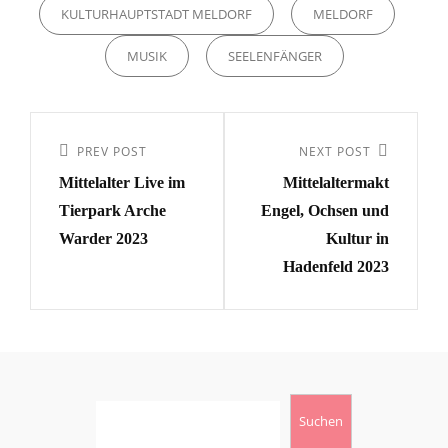
KULTURHAUPTSTADT MELDORF
MELDORF
MUSIK
SEELENFÄNGER
Beitragsnavigation
Previous
PREV POST
Next
NEXT POST
Mittelalter Live im
Mittelaltermakt
Post
Post
Tierpark Arche
Engel, Ochsen und
Warder 2023
Kultur in
Hadenfeld 2023
Suchen
Suchen