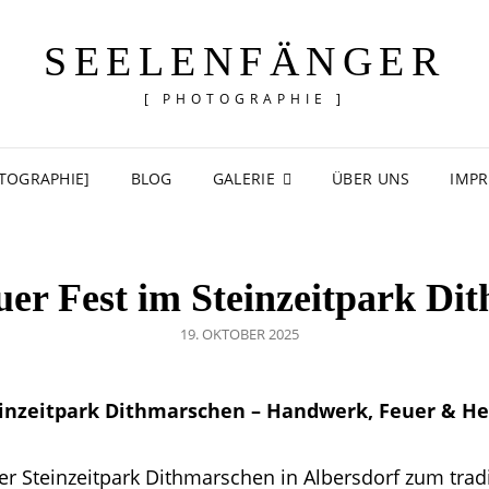
SEELENFÄNGER
[ PHOTOGRAPHIE ]
TOGRAPHIE]
BLOG
GALERIE
ÜBER UNS
IMP
uer Fest im Steinzeitpark Di
POSTED
19. OKTOBER 2025
ON
einzeitpark Dithmarschen – Handwerk, Feuer & He
r Steinzeitpark Dithmarschen in Albersdorf zum tradi